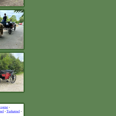
vogne
-
sel
-
Turkørsel
-