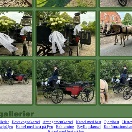
lleder
-
Hestevognskørsel
-
Arrangementkørsel
-
Kørsel med hest
-
Fjordhest
-
Heste
selpåfyn
-
Kørsel med hest på Fyn
-
Enhjørning
-
Bryllupskørsel
-
Konfirmationskør
Kørsel med hest på fyn