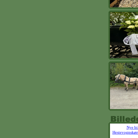
Nye bi
Hestevognskør