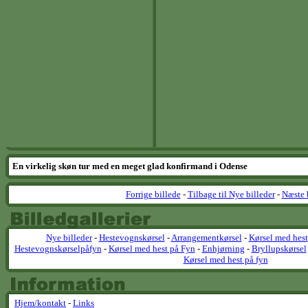
En virkelig skøn tur med en meget glad konfirmand i Odense
Forrige billede
-
Tilbage til Nye billeder
-
Næste 
Nye billeder
-
Hestevognskørsel
-
Arrangementkørsel
-
Kørsel med hest
Hestevognskørselpåfyn
-
Kørsel med hest på Fyn
-
Enhjørning
-
Bryllupskørsel
Kørsel med hest på fyn
Hjem/kontakt
-
Links