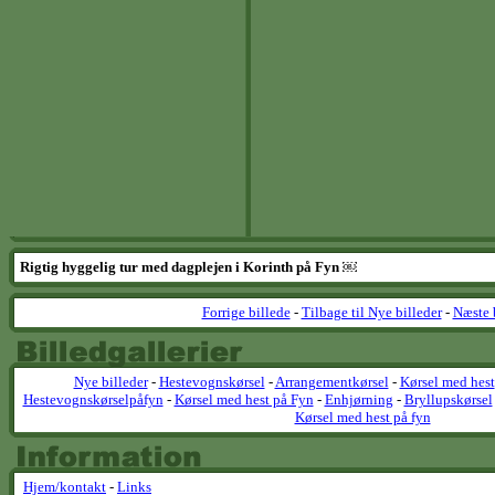
Rigtig hyggelig tur med dagplejen i Korinth på Fyn ￼
Forrige billede
-
Tilbage til Nye billeder
-
Næste 
Nye billeder
-
Hestevognskørsel
-
Arrangementkørsel
-
Kørsel med hest
Hestevognskørselpåfyn
-
Kørsel med hest på Fyn
-
Enhjørning
-
Bryllupskørsel
Kørsel med hest på fyn
Hjem/kontakt
-
Links