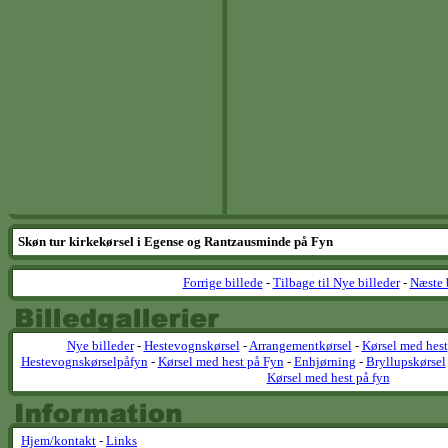
Skøn tur kirkekørsel i Egense og Rantzausminde på Fyn
Forrige billede
-
Tilbage til Nye billeder
-
Næste 
Nye billeder
-
Hestevognskørsel
-
Arrangementkørsel
-
Kørsel med hest
Hestevognskørselpåfyn
-
Kørsel med hest på Fyn
-
Enhjørning
-
Bryllupskørsel
Kørsel med hest på fyn
Hjem/kontakt
-
Links