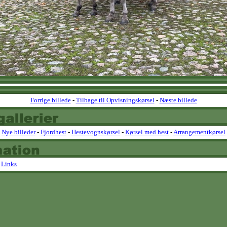
Forrige billede
-
Tilbage til Opvisningskørsel
-
Næste billede
Nye billeder
-
Fjordhest
-
Hestevognskørsel
-
Kørsel med hest
-
Arrangementkørsel
-
Links