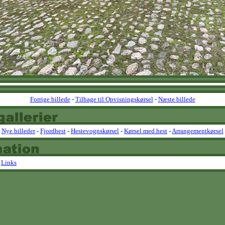
Forrige billede
-
Tilbage til Opvisningskørsel
-
Næste billede
Nye billeder
-
Fjordhest
-
Hestevognskørsel
-
Kørsel med hest
-
Arrangementkørsel
-
Links