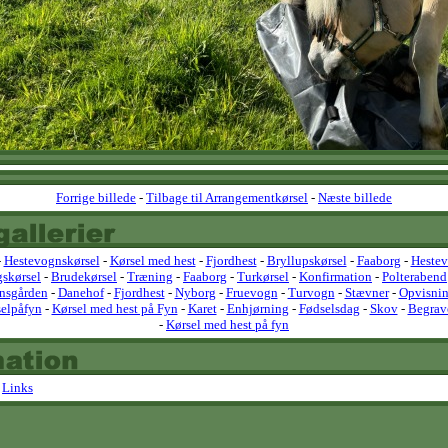
Forrige billede
-
Tilbage til Arrangementkørsel
-
Næste billede
-
Hestevognskørsel
-
Kørsel med hest
-
Fjordhest
-
Bryllupskørsel
-
Faaborg
-
Heste
gskørsel
-
Brudekørsel
-
Træning
-
Faaborg
-
Turkørsel
-
Konfirmation
-
Polterabend
nsgården
-
Danehof
-
Fjordhest
-
Nyborg
-
Fruevogn
-
Turvogn
-
Stævner
-
Opvisnin
elpåfyn
-
Kørsel med hest på Fyn
-
Karet
-
Enhjørning
-
Fødselsdag
-
Skov
-
Begrav
-
Kørsel med hest på fyn
-
Links