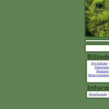
Nye billeder
Fødselsda
Hjemstav
Hestevognskørs
Hjem/kontakt