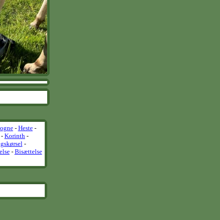
vogne
-
Heste
-
-
Korinth
-
gskørsel
-
else
-
Bisættelse