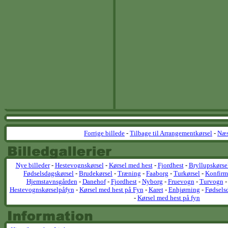
Forrige billede
-
Tilbage til Arrangementkørsel
-
Næs
Nye billeder
-
Hestevognskørsel
-
Kørsel med hest
-
Fjordhest
-
Bryllupskørse
Fødselsdagskørsel
-
Brudekørsel
-
Træning
-
Faaborg
-
Turkørsel
-
Konfirm
Hjemstavnsgården
-
Danehof
-
Fjordhest
-
Nyborg
-
Fruevogn
-
Turvogn
Hestevognskørselpåfyn
-
Kørsel med hest på Fyn
-
Karet
-
Enhjørning
-
Fødsels
-
Kørsel med hest på fyn