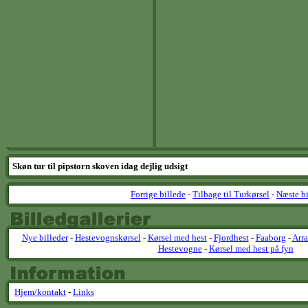
Skøn tur til pipstorn skoven idag dejlig udsigt
Forrige billede
-
Tilbage til Turkørsel
-
Næste bi
Nye billeder
-
Hestevognskørsel
-
Kørsel med hest
-
Fjordhest
-
Faaborg
-
Arr
Hestevogne
-
Kørsel med hest på fyn
Hjem/kontakt
-
Links