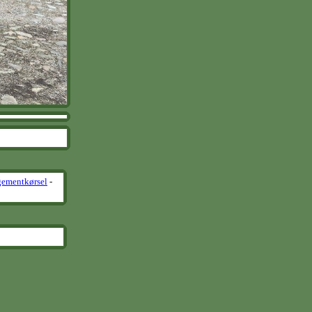
gementkørsel
-