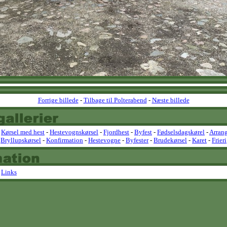
Forrige billede
-
Tilbage til Polterabend
-
Næste billede
-
Kørsel med hest
-
Hestevognskørsel
-
Fjordhest
-
Byfest
-
Fødselsdagskørel
-
Arran
Bryllupskørsel
-
Konfirmation
-
Hestevogne
-
Byfester
-
Brudekørsel
-
Karet
-
Frieri
-
Links