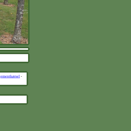
gementkørsel
-