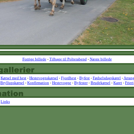
Forrige billede
-
Tilbage til Polterabend
-
Næste billede
-
Kørsel med hest
-
Hestevognskørsel
-
Fjordhest
-
Byfest
-
Fødselsdagskørel
-
Arran
Bryllupskørsel
-
Konfirmation
-
Hestevogne
-
Byfester
-
Brudekørsel
-
Karet
-
Frieri
-
Links