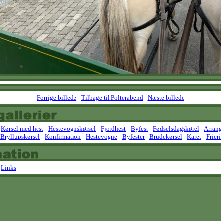
Forrige billede
-
Tilbage til Polterabend
-
Næste billede
-
Kørsel med hest
-
Hestevognskørsel
-
Fjordhest
-
Byfest
-
Fødselsdagskørel
-
Arran
Bryllupskørsel
-
Konfirmation
-
Hestevogne
-
Byfester
-
Brudekørsel
-
Karet
-
Frieri
-
Links