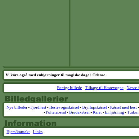
Vi køre også med enhjørninger til magiske dage i Odense
Forrige billede
-
Tilbage til Hestevogne
-
Næste b
Nye billeder
-
Fjordhest
-
Hestevognskørsel
-
Bryllupskørsel
-
Kørsel med hest
-
Polterabend
-
Brudekørsel
-
Karet
-
Enhjørning
-
Turkør
Hjem/kontakt
-
Links