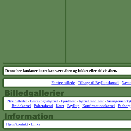
Denne her landauer karet kan være åben og lukket eller delvis åben.
Forrige billede
-
Tilbage til Bryllupskørsel
-
Næste
Nye billeder
-
Hestevognskørsel
-
Fjordhest
-
Kørsel med hest
-
Arrangementkø
Brudekørsel
-
Polterabend
-
Karet
-
Bryllup
-
Konfirmationskørsel
-
Faaborg
Hjem/kontakt
-
Links