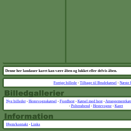
Denne her landauer karet kan være åben og lukket eller delvis åben.
Forrige billede
-
Tilbage til Brudekørsel
-
Næste 
Nye billeder
-
Hestevognskørsel
-
Fjordhest
-
Kørsel med hest
-
Arrangementkør
-
Polterabend
-
Hestevogne
-
Karet
Hjem/kontakt
-
Links