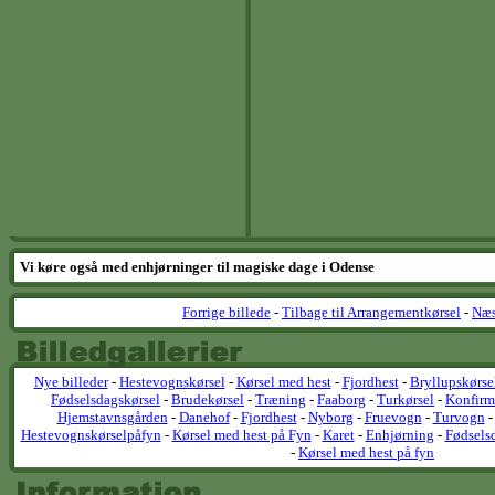
Vi køre også med enhjørninger til magiske dage i Odense
Forrige billede
-
Tilbage til Arrangementkørsel
-
Næs
Nye billeder
-
Hestevognskørsel
-
Kørsel med hest
-
Fjordhest
-
Bryllupskørse
Fødselsdagskørsel
-
Brudekørsel
-
Træning
-
Faaborg
-
Turkørsel
-
Konfirm
Hjemstavnsgården
-
Danehof
-
Fjordhest
-
Nyborg
-
Fruevogn
-
Turvogn
Hestevognskørselpåfyn
-
Kørsel med hest på Fyn
-
Karet
-
Enhjørning
-
Fødsels
-
Kørsel med hest på fyn