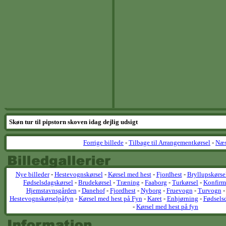
Skøn tur til pipstorn skoven idag dejlig udsigt
Forrige billede
-
Tilbage til Arrangementkørsel
-
Næs
Nye billeder
-
Hestevognskørsel
-
Kørsel med hest
-
Fjordhest
-
Bryllupskørse
Fødselsdagskørsel
-
Brudekørsel
-
Træning
-
Faaborg
-
Turkørsel
-
Konfirm
Hjemstavnsgården
-
Danehof
-
Fjordhest
-
Nyborg
-
Fruevogn
-
Turvogn
Hestevognskørselpåfyn
-
Kørsel med hest på Fyn
-
Karet
-
Enhjørning
-
Fødsels
-
Kørsel med hest på fyn