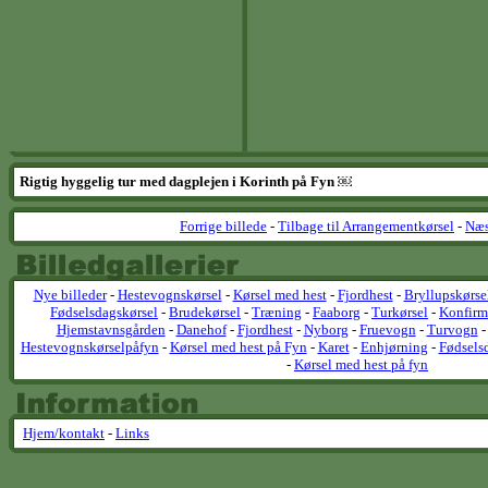
Rigtig hyggelig tur med dagplejen i Korinth på Fyn ￼
Forrige billede
-
Tilbage til Arrangementkørsel
-
Næs
Nye billeder
-
Hestevognskørsel
-
Kørsel med hest
-
Fjordhest
-
Bryllupskørse
Fødselsdagskørsel
-
Brudekørsel
-
Træning
-
Faaborg
-
Turkørsel
-
Konfirm
Hjemstavnsgården
-
Danehof
-
Fjordhest
-
Nyborg
-
Fruevogn
-
Turvogn
Hestevognskørselpåfyn
-
Kørsel med hest på Fyn
-
Karet
-
Enhjørning
-
Fødsels
-
Kørsel med hest på fyn
Hjem/kontakt
-
Links