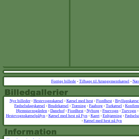
Forrige billede
-
Tilbage til Arrangementkørsel
-
Næs
Nye billeder
-
Hestevognskørsel
-
Kørsel med hest
-
Fjordhest
-
Bryllupskørse
Fødselsdagskørsel
-
Brudekørsel
-
Træning
-
Faaborg
-
Turkørsel
-
Konfirm
Hjemstavnsgården
-
Danehof
-
Fjordhest
-
Nyborg
-
Fruevogn
-
Turvogn
Hestevognskørselpåfyn
-
Kørsel med hest på Fyn
-
Karet
-
Enhjørning
-
Fødsels
-
Kørsel med hest på fyn