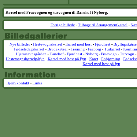
Kørsel med Fruevognen og turvognen til Danehof i Nyborg.
Forrige billede
-
Tilbage til Arrangementkørsel
-
Næs
Nye billeder
-
Hestevognskørsel
-
Kørsel med hest
-
Fjordhest
-
Bryllupskørse
Fødselsdagskørsel
-
Brudekørsel
-
Træning
-
Faaborg
-
Turkørsel
-
Konfirm
Hjemstavnsgården
-
Danehof
-
Fjordhest
-
Nyborg
-
Fruevogn
-
Turvogn
Hestevognskørselpåfyn
-
Kørsel med hest på Fyn
-
Karet
-
Enhjørning
-
Fødsels
-
Kørsel med hest på fyn
Hjem/kontakt
-
Links