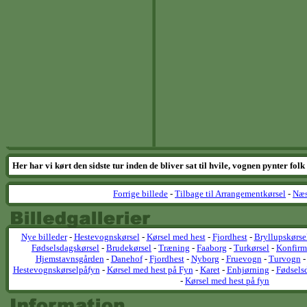
Her har vi kørt den sidste tur inden de bliver sat til hvile, vognen pynter fo
Forrige billede
-
Tilbage til Arrangementkørsel
-
Næs
Nye billeder
-
Hestevognskørsel
-
Kørsel med hest
-
Fjordhest
-
Bryllupskørse
Fødselsdagskørsel
-
Brudekørsel
-
Træning
-
Faaborg
-
Turkørsel
-
Konfirm
Hjemstavnsgården
-
Danehof
-
Fjordhest
-
Nyborg
-
Fruevogn
-
Turvogn
Hestevognskørselpåfyn
-
Kørsel med hest på Fyn
-
Karet
-
Enhjørning
-
Fødsels
-
Kørsel med hest på fyn