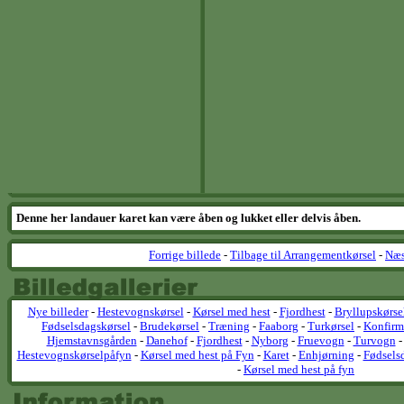
Denne her landauer karet kan være åben og lukket eller delvis åben.
Forrige billede
-
Tilbage til Arrangementkørsel
-
Næs
Nye billeder
-
Hestevognskørsel
-
Kørsel med hest
-
Fjordhest
-
Bryllupskørse
Fødselsdagskørsel
-
Brudekørsel
-
Træning
-
Faaborg
-
Turkørsel
-
Konfirm
Hjemstavnsgården
-
Danehof
-
Fjordhest
-
Nyborg
-
Fruevogn
-
Turvogn
Hestevognskørselpåfyn
-
Kørsel med hest på Fyn
-
Karet
-
Enhjørning
-
Fødsels
-
Kørsel med hest på fyn