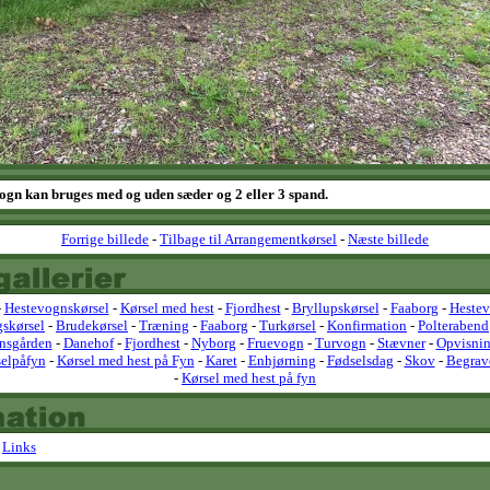
ogn kan bruges med og uden sæder og 2 eller 3 spand.
Forrige billede
-
Tilbage til Arrangementkørsel
-
Næste billede
-
Hestevognskørsel
-
Kørsel med hest
-
Fjordhest
-
Bryllupskørsel
-
Faaborg
-
Heste
gskørsel
-
Brudekørsel
-
Træning
-
Faaborg
-
Turkørsel
-
Konfirmation
-
Polterabend
nsgården
-
Danehof
-
Fjordhest
-
Nyborg
-
Fruevogn
-
Turvogn
-
Stævner
-
Opvisnin
elpåfyn
-
Kørsel med hest på Fyn
-
Karet
-
Enhjørning
-
Fødselsdag
-
Skov
-
Begrav
-
Kørsel med hest på fyn
-
Links