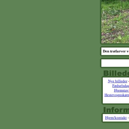
Den træfarver v
Nye billeder
Fødselsda
Hjemstav
Hestevognskørs
Hjem/kontakt