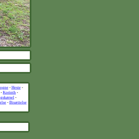
vogne
-
Heste
-
-
Korinth
-
gskørsel
-
else
-
Bisættelse