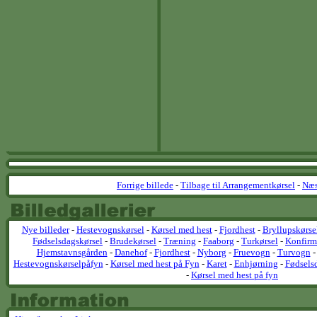
Forrige billede
-
Tilbage til Arrangementkørsel
-
Næs
Nye billeder
-
Hestevognskørsel
-
Kørsel med hest
-
Fjordhest
-
Bryllupskørse
Fødselsdagskørsel
-
Brudekørsel
-
Træning
-
Faaborg
-
Turkørsel
-
Konfirm
Hjemstavnsgården
-
Danehof
-
Fjordhest
-
Nyborg
-
Fruevogn
-
Turvogn
Hestevognskørselpåfyn
-
Kørsel med hest på Fyn
-
Karet
-
Enhjørning
-
Fødsels
-
Kørsel med hest på fyn