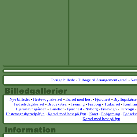
Forrige billede
-
Tilbage til Arrangementkørsel
-
Næs
Nye billeder
-
Hestevognskørsel
-
Kørsel med hest
-
Fjordhest
-
Bryllupskørse
Fødselsdagskørsel
-
Brudekørsel
-
Træning
-
Faaborg
-
Turkørsel
-
Konfirm
Hjemstavnsgården
-
Danehof
-
Fjordhest
-
Nyborg
-
Fruevogn
-
Turvogn
Hestevognskørselpåfyn
-
Kørsel med hest på Fyn
-
Karet
-
Enhjørning
-
Fødsels
-
Kørsel med hest på fyn