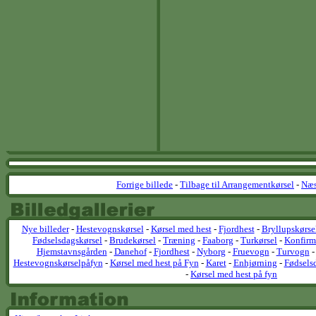
Forrige billede
-
Tilbage til Arrangementkørsel
-
Næs
Nye billeder
-
Hestevognskørsel
-
Kørsel med hest
-
Fjordhest
-
Bryllupskørse
Fødselsdagskørsel
-
Brudekørsel
-
Træning
-
Faaborg
-
Turkørsel
-
Konfirm
Hjemstavnsgården
-
Danehof
-
Fjordhest
-
Nyborg
-
Fruevogn
-
Turvogn
Hestevognskørselpåfyn
-
Kørsel med hest på Fyn
-
Karet
-
Enhjørning
-
Fødsels
-
Kørsel med hest på fyn