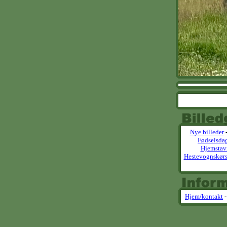
Nye billeder
Fødselsda
Hjemstav
Hestevognskørs
Hjem/kontakt