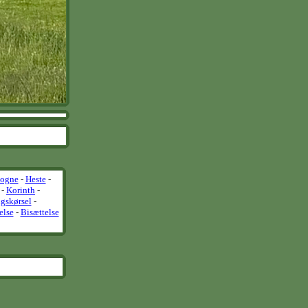
vogne
-
Heste
-
-
Korinth
-
gskørsel
-
else
-
Bisættelse