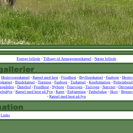
Forrige billede
-
Tilbage til Arrangementkørsel
-
Næste billede
-
Hestevognskørsel
-
Kørsel med hest
-
Fjordhest
-
Bryllupskørsel
-
Faaborg
-
Heste
gskørsel
-
Brudekørsel
-
Træning
-
Faaborg
-
Turkørsel
-
Konfirmation
-
Polterabend
nsgården
-
Danehof
-
Fjordhest
-
Nyborg
-
Fruevogn
-
Turvogn
-
Stævner
-
Opvisnin
elpåfyn
-
Kørsel med hest på Fyn
-
Karet
-
Enhjørning
-
Fødselsdag
-
Skov
-
Begrav
-
Kørsel med hest på fyn
-
Links