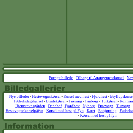
Forrige billede
-
Tilbage til Arrangementkørsel
-
Næs
Nye billeder
-
Hestevognskørsel
-
Kørsel med hest
-
Fjordhest
-
Bryllupskørse
Fødselsdagskørsel
-
Brudekørsel
-
Træning
-
Faaborg
-
Turkørsel
-
Konfirm
Hjemstavnsgården
-
Danehof
-
Fjordhest
-
Nyborg
-
Fruevogn
-
Turvogn
Hestevognskørselpåfyn
-
Kørsel med hest på Fyn
-
Karet
-
Enhjørning
-
Fødsels
-
Kørsel med hest på fyn