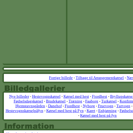
Forrige billede
-
Tilbage til Arrangementkørsel
-
Næs
Nye billeder
-
Hestevognskørsel
-
Kørsel med hest
-
Fjordhest
-
Bryllupskørse
Fødselsdagskørsel
-
Brudekørsel
-
Træning
-
Faaborg
-
Turkørsel
-
Konfirm
Hjemstavnsgården
-
Danehof
-
Fjordhest
-
Nyborg
-
Fruevogn
-
Turvogn
Hestevognskørselpåfyn
-
Kørsel med hest på Fyn
-
Karet
-
Enhjørning
-
Fødsels
-
Kørsel med hest på fyn